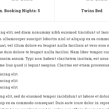
n. Booking Nights: 5
Twins Bed
ing elit, sed diam nonummy nibh euismod tincidunt ut laor
 ullamcorper suscipit lobortis nisl ut aliquip ex ea commo
at, vel illum dolore eu feugiat nulla facilisis at vero eros
ue duis dolore te feugait nulla facilisi. Nam liber tempor c
ssim assum. Typi non habent claritatem insitam; est usus l
e lius quod ii legunt saepius. Claritas est etiam processu
cing elit.
cing elit.
cing elit.
ing elit, sed do eiusmod tempor incididunt ut labore et do
uip ex ea commodo consequat. Duis aute irure dolor in repre