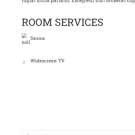
fugiat nulla pariatur. Excepteur sint occaecat cup
ROOM SERVICES
Sauna
Widescreen TV
Comment