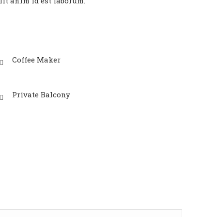
lit anim id est laborum.
Coffee Maker
Private Balcony