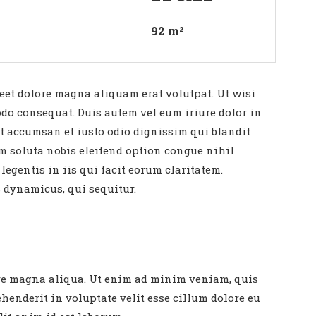
92 m²
eet dolore magna aliquam erat volutpat. Ut wisi
do consequat. Duis autem vel eum iriure dolor in
 et accumsan et iusto odio dignissim qui blandit
um soluta nobis eleifend option congue nihil
egentis in iis qui facit eorum claritatem.
s dynamicus, qui sequitur.
lore magna aliqua. Ut enim ad minim veniam, quis
henderit in voluptate velit esse cillum dolore eu